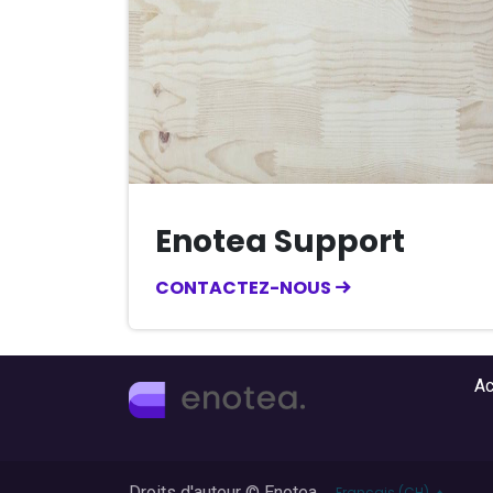
Enotea Support
CONTACTEZ-NOUS
Ac
Droits d'auteur © Enotea
Français (CH)