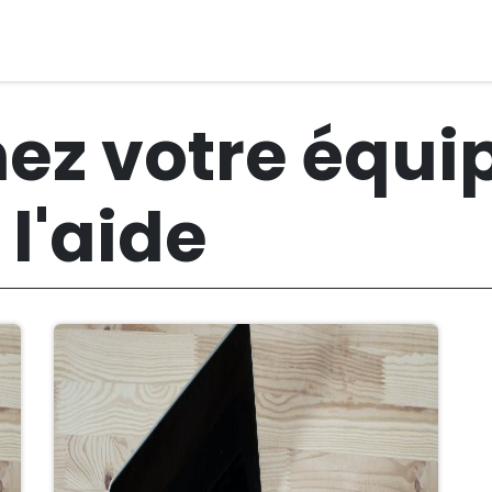
res
Services
Boutique​
Contact​
Aide
nez votre équi
 l'aide