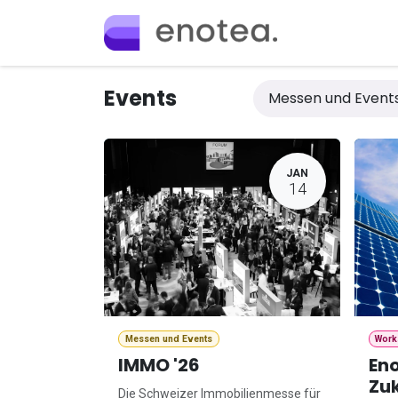
Skip to Content
Home
Ange
Events
Messen und Event
JAN
14
Messen und Events
Work
IMMO '26
En
Zuk
Die Schweizer Immobilienmesse für