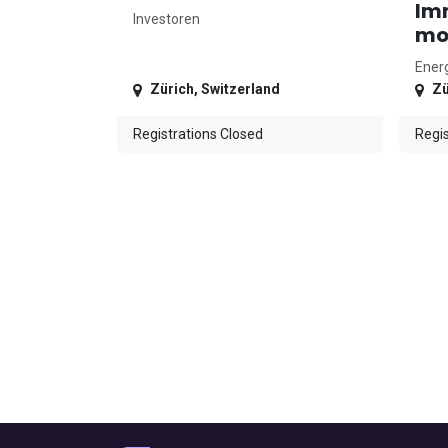
Im
Investoren
mo
Ener
Zürich
,
Switzerland
Zü
Registrations Closed
Regis