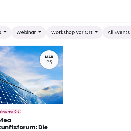
bot
Anlagen
Shop
Contact
Hilfe
s
Webinar
Workshop vor Ort
All Event
MAR
25
shop vor Ort
otea
unftsforum: Die