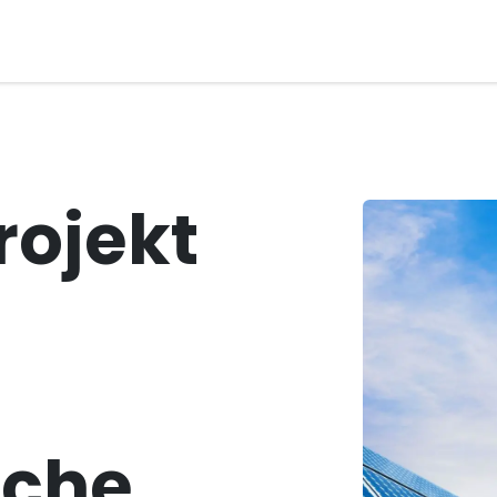
bot
Anlagen
Negozio
Contatti
Hilfe
rojekt
iche