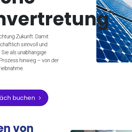
nvertretung
Richtung Zukunft. Damit
chaftlich sinnvoll und
r Sie als unabhängige
Prozess hinweg – von der
triebnahme.
räch buchen
en von