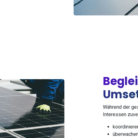
Begle
Umse
Während der ges
Interessen zuve
koordiniere
überwachen 