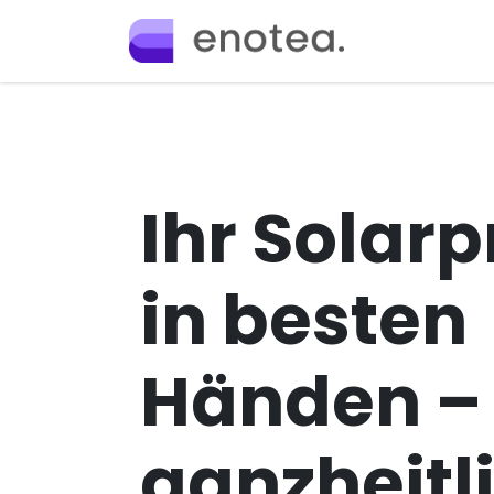
Passa al contenuto
Home
Ange
Ihr Solarp
in besten
Händen –
ganzheitl