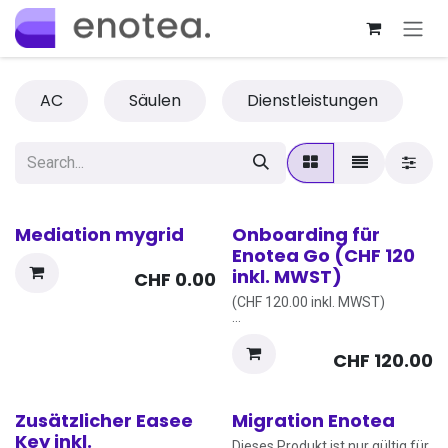
Skip to Content
AC
Säulen
Dienstleistungen
Mediation mygrid
Onboarding für
Enotea Go (CHF 120
inkl. MWST)
CHF
0.00
(CHF 120.00 inkl. MWST)
In der Onboarding Gebühr
enthalten sind:
CHF
120.00
• Nutzerüberprüfung und
Abgleich mit der
Bewirtschaftung
Zusätzlicher Easee
Migration Enotea
• Freischaltung des
Nutzeraccounts
Key inkl.
Dieses Produkt ist nur gültig für