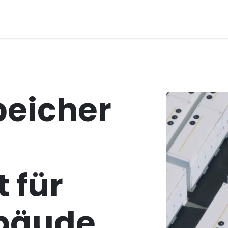
bot
Anlagen
Shop
Contact
Hilfe
peicher
t für
ebäude