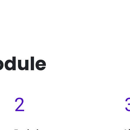
odule
2