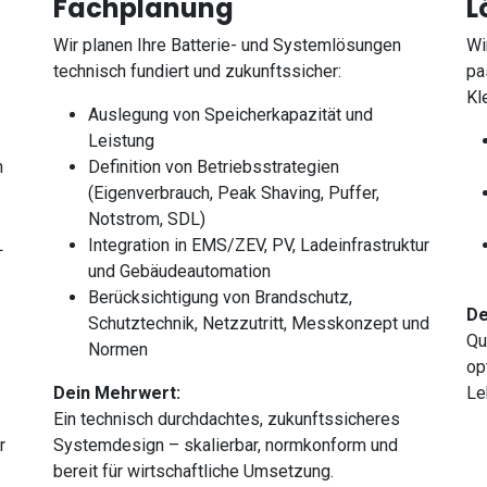
Fachplanung
L
Wir planen Ihre Batterie- und Systemlösungen
Wi
technisch fundiert und zukunftssicher:
pa
Kl
Auslegung von Speicherkapazität und
Leistung
n
Definition von Betriebsstrategien
(Eigenverbrauch, Peak Shaving, Puffer,
Notstrom, SDL)
L
Integration in EMS/ZEV, PV, Ladeinfrastruktur
und Gebäudeautomation
Berücksichtigung von Brandschutz,
De
Schutztechnik, Netzzutritt, Messkonzept und
Qu
Normen
op
Dein Mehrwert:
Le
Ein technisch durchdachtes, zukunftssicheres
r
Systemdesign – skalierbar, normkonform und
bereit für wirtschaftliche Umsetzung.