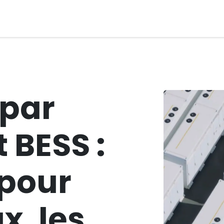
res
Services
Boutique​
Contact​
Aide
 par
t BESS :
 pour
x, les