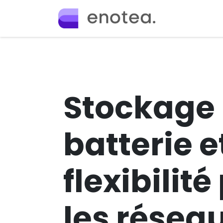
Se rendre au contenu
Accueil
Off
Stockage
batterie e
flexibilité
les réseau