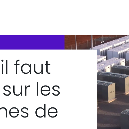
il faut
 sur les
mes de