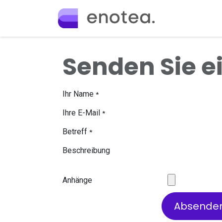
Se rendre au contenu
Accueil
Off
Senden Sie ei
Ihr Name
*
Ihre E-Mail
*
Betreff
*
Beschreibung
Anhänge
Absende