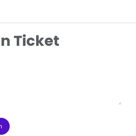
res
Services
Boutique​
Contact​
Aide
n Ticket
n