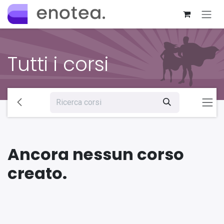
Passa al contenuto
Tutti i corsi
Ancora nessun corso
creato.