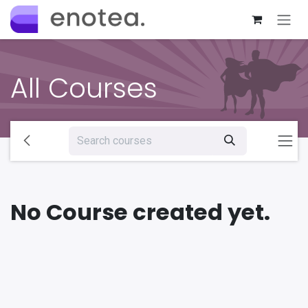
Skip to Content
All Courses
No Course created yet.