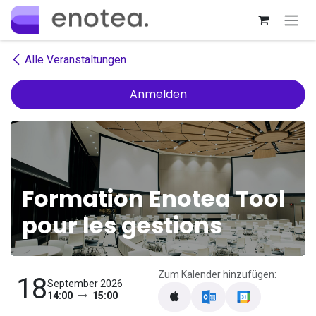
Zum Inhalt springen
Alle Veranstaltungen
Anmelden
Formation Enotea Tool
pour les gestions
Zum Kalender hinzufügen:
18
September 2026
14:00
15:00