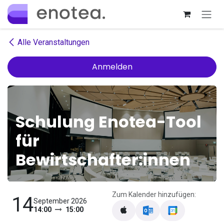
Zum Inhalt springen
Alle Veranstaltungen
Anmelden
Schulung Enotea-Tool
für
Bewirtschafter:innen
Zum Kalender hinzufügen:
14
September 2026
14:00
15:00