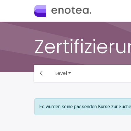
Zum Inhalt springen
Home
Ange
Zertifizier
Level
Es wurden keine passenden Kurse zur Such