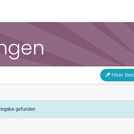
bot
Services & Support
Webshop
Kontakt
Hilf
ungen
Filter lös
eingabe gefunden